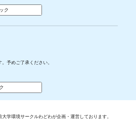
ック
す。予めご了承ください。
ク
前大学環境サークルわどわ
が
企画・運営しております。