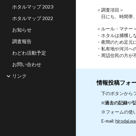
ホタルマップ 2023
＜調査項目＞
日にち、時間帯
ホタルマップ 2022
＜ルール・マナー
お知らせ
・ホタルは捕獲し
調査報告
・夜間のため足元
・私有地や河川へ
わどわ活動予定
・周辺住民の方が
お問い合わせ
リンク
情報投稿フォ
下のボタンから
※
過去の記録
や
※フォームの使い
E-mail:
hirodai.w