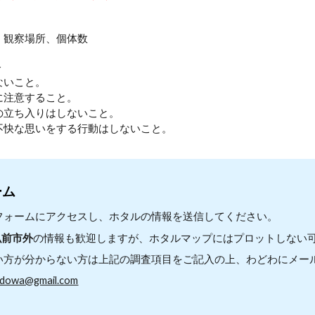
、観察場所、個体数
＞
ないこと。
に注意すること。
の立ち入りはしないこと。
不快な思いをする行動はしないこと。
ーム
フォームにアクセスし、ホタルの情報を送信してください。
弘前市外
の情報も歓迎します
が、ホタルマップにはプロットしない
方が分からない方は上記の調査項目をご記入の上、わどわにメー
adowa@gmail.com