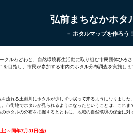
ip to main content
Skip to navigat
弘前まちなかホタ
－ ホタルマップを作ろう！
クルわどわと、自然環境再生活動に取り組む市民団体ひろさき
ち
" を目指し、市民が参加する市内のホタル分布調査を実施し
を流れる土淵川にホタルが少しずつ戻って来るようになりました
ん。市街地でホタルが見られるようになったということは、これま
地のホタルの分布を把握するとともに、地域の自然環境の保全に対
(土)～同年7月31日(金)